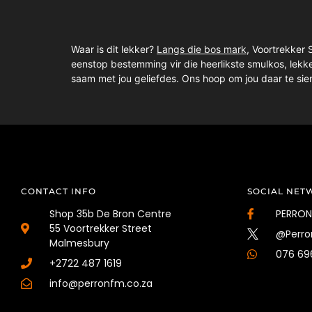
Waar is dit lekker?
Langs die bos mark
, Voortrekker
eenstop bestemming vir die heerlikste smulkos, lek
saam met jou geliefdes. Ons hoop om jou daar te sie
CONTACT INFO
SOCIAL NET
Shop 35b De Bron Centre
PERRO
55 Voortrekker Street
@Perro
Malmesbury
076 69
+2722 487 1619
info@perronfm.co.za