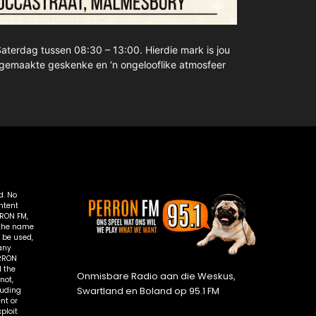
aterdag tussen 08:30 – 13:00. Hierdie mark is jou
ndgemaakte geskenke en ‘n ongelooflike atmosfeer
d. No
ntent
RRON FM,
, the name
 be used,
 any
ERRON
l the
Onmisbare Radio aan die Weskus,
not,
Swartland en Boland op 95.1 FM
luding
nt or
ploit