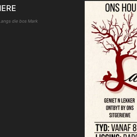
ERE
Langs die bos Mark
r
iCalendar
Office 365