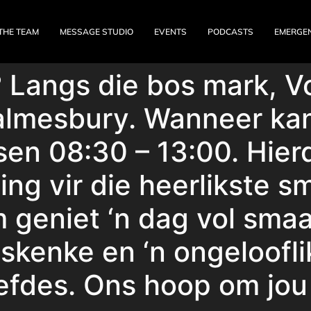
THE TEAM
MESSAGE STUDIO
EVENTS
PODCASTS
EMERGE
? Langs die bos mark, V
almesbury. Wanneer kan
en 08:30 – 13:00. Hierd
g vir die heerlikste sm
 geniet ‘n dag vol smaa
kenke en ‘n ongeloofli
efdes. Ons hoop om jou 