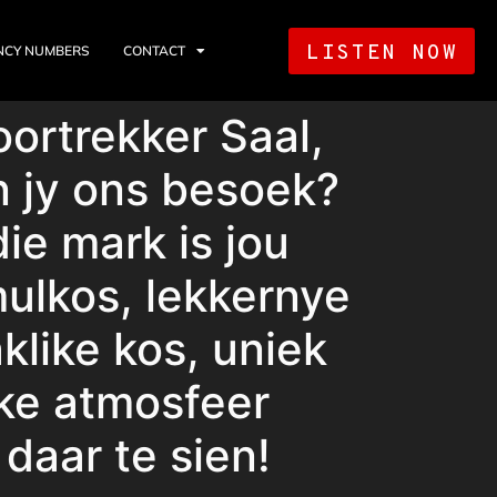
LISTEN NOW
NCY NUMBERS
CONTACT
oortrekker Saal,
 jy ons besoek?
ie mark is jou
ulkos, lekkernye
klike kos, uniek
ke atmosfeer
daar te sien!