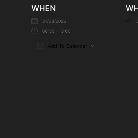
WHEN
WH
31/08/2026
08:30 - 13:00
Add To Calendar
Download ICS
Google Calenda