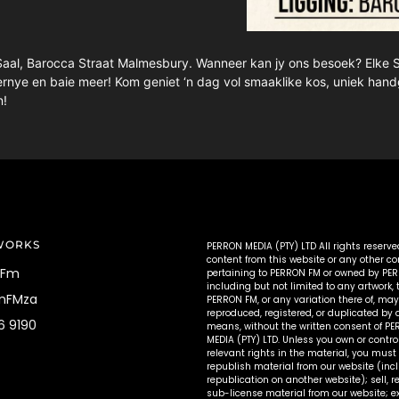
 Saal, Barocca Straat Malmesbury. Wanneer kan jy ons besoek? Elke S
kernye en baie meer! Kom geniet ‘n dag vol smaaklike kos, uniek ha
n!
WORKS
PERRON MEDIA (PTY) LTD All rights reserve
content from this website or any other co
NFm
pertaining to PERRON FM or owned by PE
including but not limited to any artwork
nFMza
PERRON FM, or any variation there of, may
reproduced, registered, or duplicated by
6 9190
means, without the written consent of P
MEDIA (PTY) LTD. Unless you own or contro
relevant rights in the material, you must 
republish material from our website (inc
republication on another website); sell, re
sub-license material from our website; ex