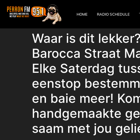
HOME
RADIO SCHEDULE
Waar is dit lekker
Barocca Straat M
Elke Saterdag tuss
eenstop bestemmin
en baie meer! Kom
handgemaakte ges
saam met jou geli